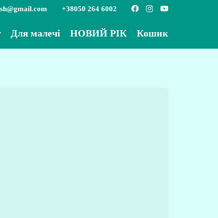
ish@gmail.com
+38050 264 6002
г
Для малечі
НОВИЙ РІК
Кошик