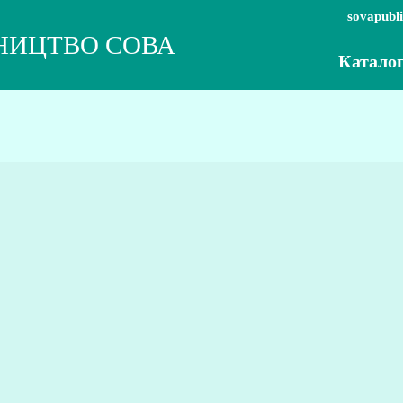
sovapubl
НИЦТВО СОВА
Катало