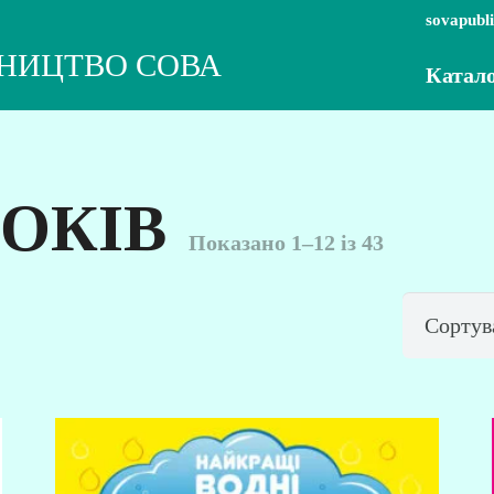
sovapubl
НИЦТВО СОВА
Катал
РОКІВ
Сортовано
Показано 1–12 із 43
за
останнім