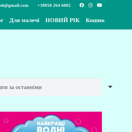
ish@gmail.com
+38050 264 6002
ог
Для малечі
НОВИЙ РІК
Кошик