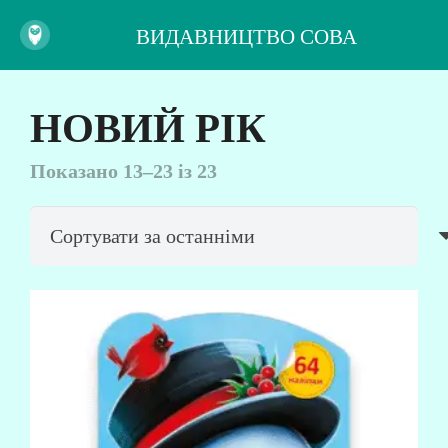
ВИДАВНИЦТВО СОВА
НОВИЙ РІК
Сортовано
Показано 13–23 із 23
за
останнім