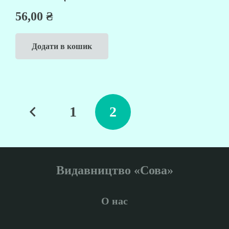
56,00
₴
Додати в кошик
ПАГІНАЦІЯ
1
2
ЗАПИСІВ
Видавництво «Сова»
О нас