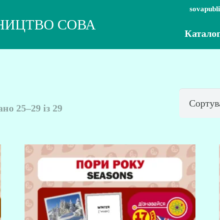
sovapubl
НИЦТВО СОВА
Катало
Сортовано
но 25–29 із 29
за
останнім