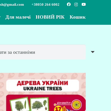
ish@gmail.com
+38050 264 6002
г
Для малечі
НОВИЙ РІК
Кошик