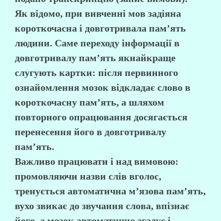
Як відомо, при вивченні мов задіяна
короткочасна і довготривала пам’ять
людини. Саме переходу інформації в
довготривалу пам’ять якнайкраще
слугують картки: після первинного
ознайомлення мозок відкладає слово в
короткочасну пам’ять, а шляхом
повторного опрацювання досягається
перенесення його в довготривалу
пам’ять.
Важливо працювати і над вимовою:
промовляючи назви слів вголос,
тренується автоматична м’язова пам’ять,
вухо звикає до звучання слова, впізнає
його, а мозок автоматично згадує і