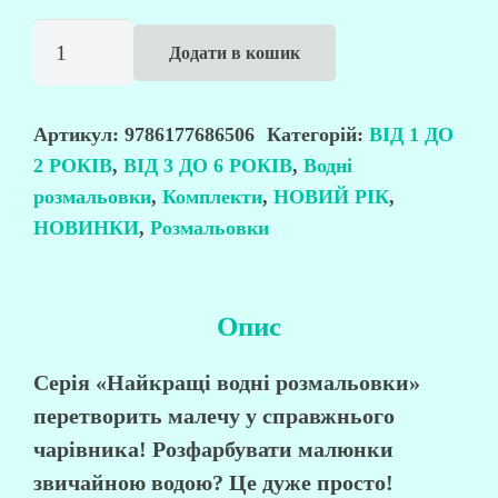
Комплект
Додати в кошик
«Новорічні
водні
розмальовки»
Артикул:
9786177686506
Категорій:
ВІД 1 ДО
2 РОКІВ
,
ВІД 3 ДО 6 РОКІВ
,
Водні
кількість
розмальовки
,
Комплекти
,
НОВИЙ РІК
,
НОВИНКИ
,
Розмальовки
Опис
Серія «Найкращі водні розмальовки»
перетворить малечу у справжнього
чарівника! Розфарбувати малюнки
звичайною водою? Це дуже просто!