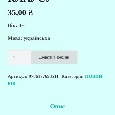
35,00
₴
Вік: 3+
Мова: українська
Лист
Додати в кошик
Санта
Клаусу
кількість
Артикул:
9786177693511
Категорія:
НОВИЙ
РІК
Опис