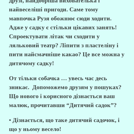
друзі, найдобріша вихователька і
найвеселіші пригоди. Саме тому
мавпочка Рузя обожнює сюди ходити.
Адже у садку є стільки цікавих занять!
Спроектувати літак чи сходити у
ляльковий театр? Ліпити з пластеліну і
пити найсмачніше какао? Це все можна у
дитячому садку!
От тільки собачка … увесь час десь
зникає. Допоможемо друзям у пошуках?
Що нового і корисного дізнається ваш
малюк, прочитавши “Дитячий садок”?
• Дізнається, що таке дитячий садочок, і
що у ньому весело!