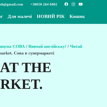
ish@gmail.com
+38050 264 6002
ог
Для малечі
НОВИЙ РІК
Кошик
вництва СОВА
/
Вивчай англійську!
/
Читай
market. Сова в супермаркеті
AT THE
RKET.