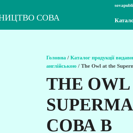
sovapubl
НИЦТВО СОВА
Катал
Головна
/
Каталог продукції вида
англійською
/ The Owl at the Super
THE OWL 
SUPERMA
СОВА В