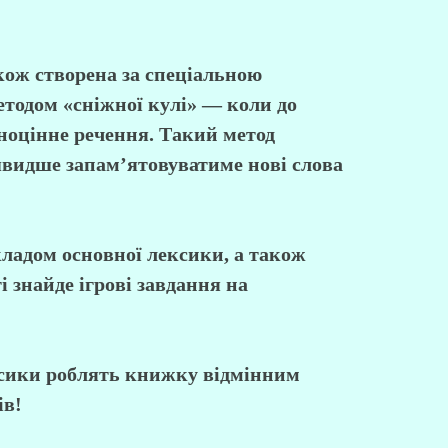
кож створена за спеціальною
тодом «сніжної кулі» — коли до
вноцінне речення. Такий метод
швидше запам’ятовуватиме нові слова
ладом основної лексики, а також
 знайде ігрові завдання на
ексики роблять книжку відмінним
ів!