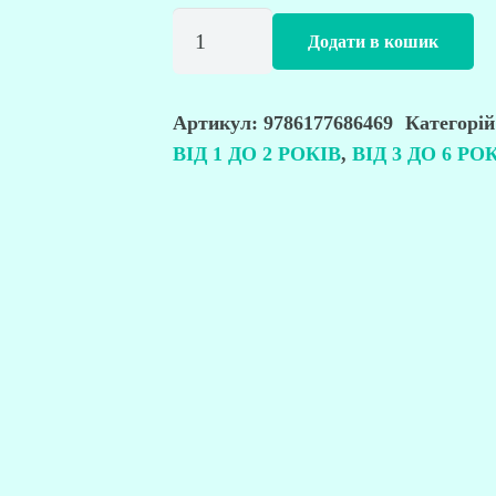
The
Додати в кошик
Owl
at
the
Артикул:
9786177686469
Категорі
ВІД 1 ДО 2 РОКІВ
,
ВІД 3 ДО 6 РО
Supermarket.
Сова
в
супермаркеті
кількість