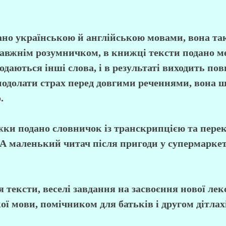
ано українською й англійською мовами, вона та
вжнім розумничком, в книжці тексти подано ме
одаються інші слова, і в результаті виходить по
одолати страх перед довгими реченнями, вона 
.
жки подано словничок із транскрипцією та перек
 А маленький читач після пригоди у супермаркеті
ня тексти, веселі завдання на засвоєння нової л
ї мови, помічником для батьків і другом дітлах