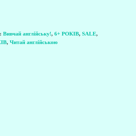
й:
Вивчай англійську!
,
6+ РОКІВ
,
SALE
,
КІВ
,
Читай англійською