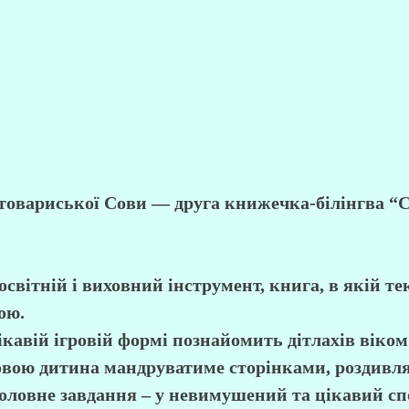
овариської Сови — друга книжечка-білінгва “Со
освітній і виховний інструмент, книга, в якій 
ою.
кавій ігровій формі познайомить дітлахів віком
Совою дитина мандруватиме сторінками, роздивля
головне завдання – у невимушений та цікавий сп