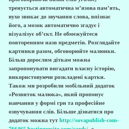
тренується автоматична м’язова пам’ять,
вухо звикає до звучання слова, впізнає
його, а мозок автоматично згадує і
візуалізує об’єкт. Не обмежуйтеся
повторенням назв предметів. Розглядайте
картинки разом, обговорюйте малюнки.
Більш дорослим діткам можна
запропонувати вигадати власну історію,
використовуючи розкладені картки.
Також ми розробили мобільний додаток
«Розвиток малюка», який пропонує
навчання у формі гри та професійне
озвучування слів. Більше дізнатися про
додаток можна тут
http://sovapublish-com-
766465.hostingersite.com/cards/
, а