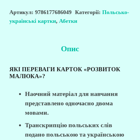
(польсько-
українські)
Артикул:
9786177686049
Категорії:
Польсько-
українські картки
,
Абетки
кількість
Опис
ЯКІ ПЕРЕВАГИ КАРТОК «РОЗВИТОК
МАЛЮКА»?
Наочний матеріал для навчання
представлено одночасно двома
мовами.
Транскрипцію польських слів
подано польською та українською