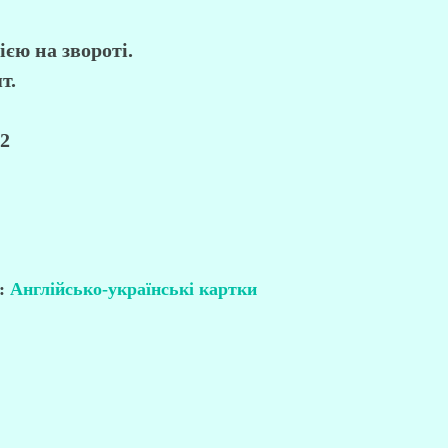
ією на звороті.
т.
2
я:
Англійсько-українські картки