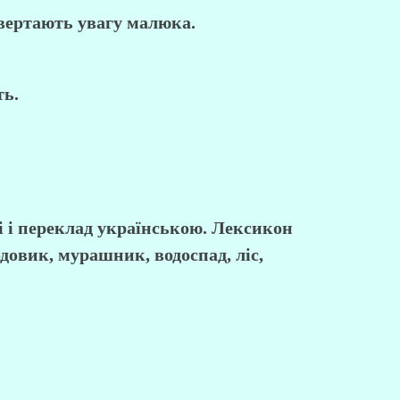
ивертають увагу малюка.
ть.
і і переклад українською. Лексикон
довик, мурашник, водоспад, ліс,