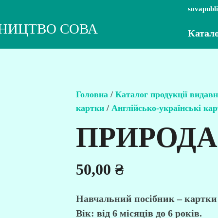
sovapubl
НИЦТВО СОВА
Катал
Головна
/
Каталог продукції вида
картки
/
Англійсько-українські ка
ПРИРОДА
50,00
₴
Навчальний посібник – картки 
Вік: від 6 місяців до 6 років.