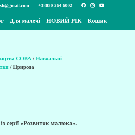
ish@gmail.com
+38050 264 6002
ог
Для малечі
НОВИЙ РІК
Кошик
вництва СОВА
/
Навчальні
ртки
/ Природа
із серії «Розвиток малюка».