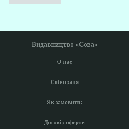
Видавництво «Сова»
О нас
Співпраця
Як замовити:
Договір оферти