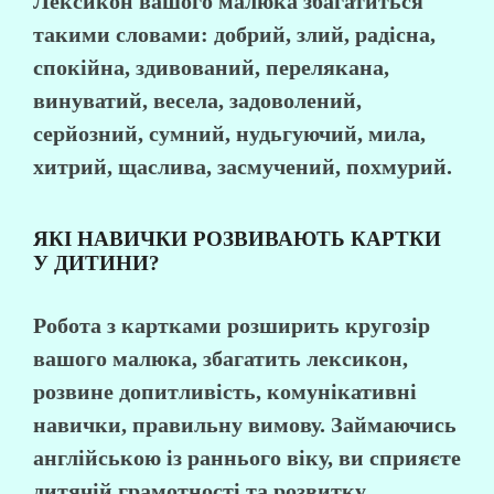
Лексикон вашого малюка збагатиться
такими словами: добрий, злий, радісна,
спокійна, здивований, перелякана,
винуватий, весела, задоволений,
серйозний, сумний, нудьгуючий, мила,
хитрий, щаслива, засмучений, похмурий.
ЯКІ НАВИЧКИ РОЗВИВАЮТЬ КАРТКИ
У ДИТИНИ?
Робота з картками розширить кругозір
вашого малюка, збагатить лексикон,
розвине допитливість, комунікативні
навички, правильну вимову. Займаючись
англійською із раннього віку, ви сприяєте
дитячій грамотності та розвитку