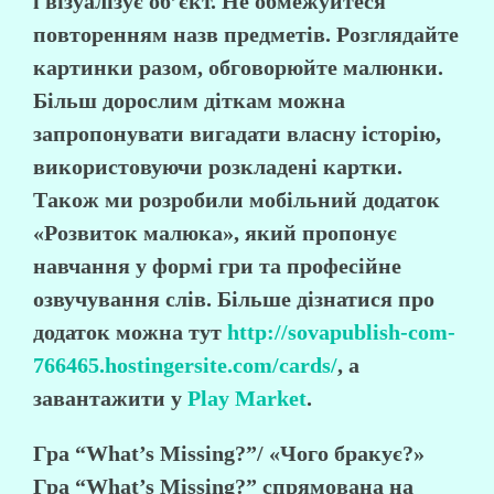
і візуалізує об’єкт. Не обмежуйтеся
повторенням назв предметів. Розглядайте
картинки разом, обговорюйте малюнки.
Більш дорослим діткам можна
запропонувати вигадати власну історію,
використовуючи розкладені картки.
Також ми розробили мобільний додаток
«Розвиток малюка», який пропонує
навчання у формі гри та професійне
озвучування слів. Більше дізнатися про
додаток можна тут
http://sovapublish-com-
766465.hostingersite.com/cards/
, а
завантажити у
Play Market
.
Гра “What’s Missing?”/ «Чого бракує?»
Гра “What’s Missing?” спрямована на