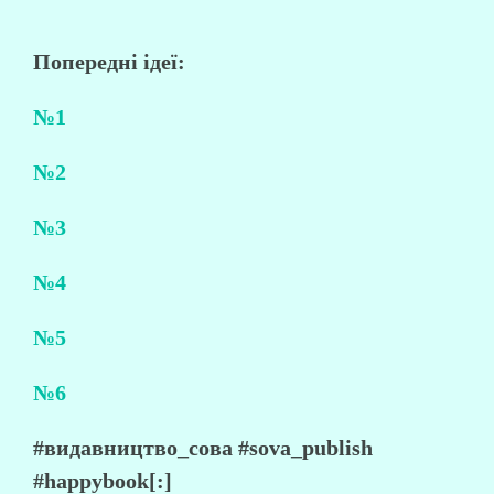
Попередні ідеї:
№1
№2
№3
№4
№5
№6
#видавництво_сова #sova_publish
#happybook[:]