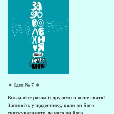
🔹 Ідея № 7 🔹
Вигадайте разом із друзями власне свято!
Запишіть у щоденнику, коли ви його
святкуватимете, до чого ви його