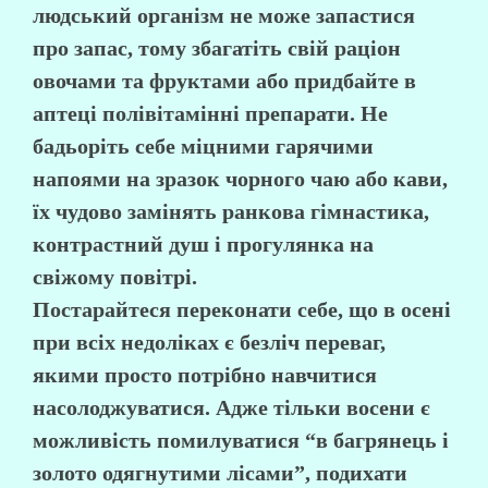
людський організм не може запастися
про запас, тому збагатіть свій раціон
овочами та фруктами або придбайте в
аптеці полівітамінні препарати. Не
бадьоріть себе міцними гарячими
напоями на зразок чорного чаю або кави,
їх чудово замінять ранкова гімнастика,
контрастний душ і прогулянка на
свіжому повітрі.
Постарайтеся переконати себе, що в осені
при всіх недоліках є безліч переваг,
якими просто потрібно навчитися
насолоджуватися. Адже тільки восени є
можливість помилуватися “в багрянець і
золото одягнутими лісами”, подихати