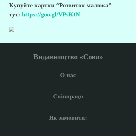
Купуйте картки “Розвиток малюка”
тут:
https://goo.gl/VPsKtN
Видавництво «Сова»
О нас
Співпраця
Як замовити: