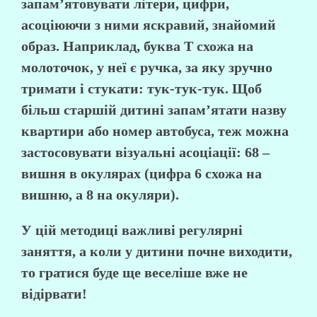
запам’ятовувати літери, цифри,
асоціюючи з ними яскравий, знайомий
образ. Наприклад, буква Т схожа на
молоточок, у неї є ручка, за яку зручно
тримати і стукати: тук-тук-тук. Щоб
більш старшій дитині запам’ятати назву
квартири або номер автобуса, теж можна
застосовувати візуальні асоціації: 68 –
вишня в окулярах (цифра 6 схожа на
вишню, а 8 на окуляри).
У цій методиці важливі регулярні
заняття, а коли у дитини почне виходити,
то гратися буде ще веселіше вже не
відірвати!