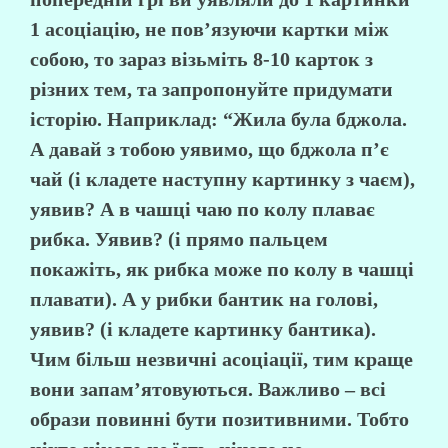
1 асоціацію, не пов’язуючи картки між
собою, то зараз візьміть 8-10 карток з
різних тем, та запропонуйте придумати
історію. Наприклад: “Жила була бджола.
А давай з тобою уявимо, що бджола п’є
чай (і кладете наступну картинку з чаєм),
уявив? А в чашці чаю по колу плаває
рибка. Уявив? (і прямо пальцем
покажіть, як рибка може по колу в чашці
плавати). А у рибки бантик на голові,
уявив? (і кладете картинку бантика).
Чим більш незвичні асоціації, тим краще
вони запам’ятовуються. Важливо – всі
образи повинні бути позитивними. Тобто