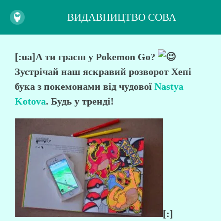
ВИДАВНИЦТВО СОВА
[:ua]А ти граєш у Pokemon Go?
Зустрічай наш яскравий розворот Хепі
бука з покемонами від чудової
Nastya
Kotova
. Будь у тренді!
[:]