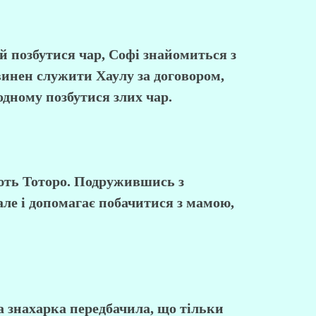
їй позбутися чар, Софі знайомиться з
инен служити Хаулу за договором,
дному позбутися злих чар.
ають Тоторо. Подружившись з
але і допомагає побачитися з мамою,
 знахарка передбачила, що тільки