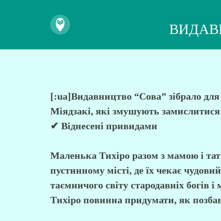
ВИДАВ
[:ua]Видавництво “Сова” зібрало дл
Міядзакі, які змушують замислитися 
✔ Віднесені привидами
Маленька Тихіро разом з мамою і тат
пустинному місті, де їх чекає чудов
таємничого світу стародавніх богів і
Тихіро повинна придумати, як позбави