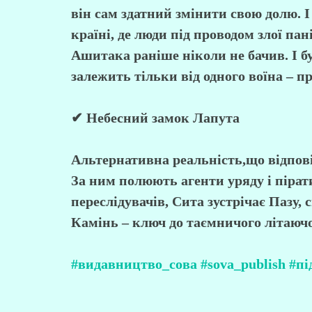
він сам здатний змінити свою долю. 
країні, де люди під проводом злої п
Ашитака раніше ніколи не бачив. І бу
залежить тільки від одного воїна – 
✔ Небесний замок Лапута
Альтернативна реальність,що відпові
За ним полюють агенти уряду і пірат
переслідувачів, Сита зустрічає Пазу,
Камінь – ключ до таємничого літаючо
О 
Видавництво «Сова»
Дог
#видавництво_сова
#sova_publish
#пі
Ко