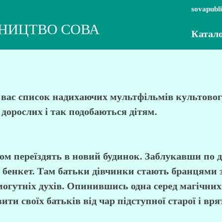
sovapubl
НИЦТВО СОВА
Катал
я вас список надихаючих мультфільмів культово
дорослих і так подобаються дітям.
ом переїздять в новий будинок. Заблукавши по 
ий бенкет. Там батьки дівчинки стають бранцями
 могутніх духів. Опинившись одна серед магічних 
ти своїх батьків від чар підступної старої і вр