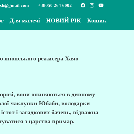
ish@gmail.com
+38050 264 6002
ог
Для малечі
НОВИЙ РІК
Кошик
го японського режисера Хаяо
дорозі, вони опиняються в дивному
 злої чаклунки Юбаби, володарки
істот і загадкових бачень, відважна
ятуватися з царства примар.