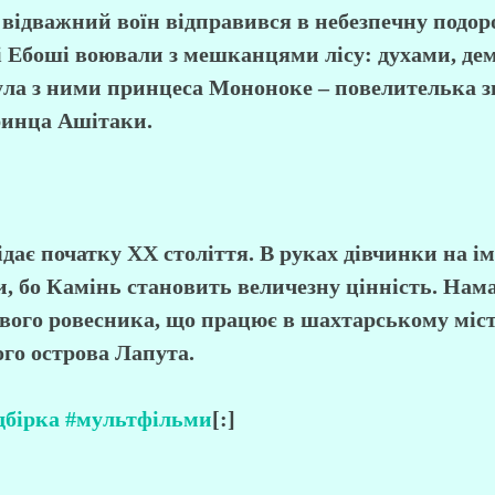
І відважний воїн відправився в небезпечну подор
ані Ебоші воювали з мешканцями лісу: духами, де
ла з ними принцеса Мононоке – повелителька зві
принца Ашітаки.
дає початку XX століття. В руках дівчинки на і
и, бо Камінь становить величезну цінність. Нам
 свого ровесника, що працює в шахтарському міст
го острова Лапута.
нас
Співпраця
Як замовити:
овір оферти
Політика конфіденційності
дбірка
нтакти
#мультфільми
[:]