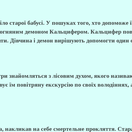
іло старої бабусі. У пошуках того, хто допоможе 
 вогняним демоном Кальцифером. Кальцифер пов
ти. Дівчина і демон вирішують допомогти один о
стри знайомляться з лісовим духом, якого назив
ує їм повітряну екскурсію по своїх володіннях, 
накликав на себе смертельне прокляття. Стара