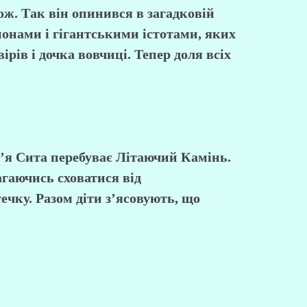
ож. Так він опинився в загадковій
монами і гігантськими істотами, яких
рів і дочка вовчиці. Тепер доля всіх
м’я Сита перебуває Літаючий Камінь.
агаючись сховатися від
ечку. Разом діти з’ясовують, що