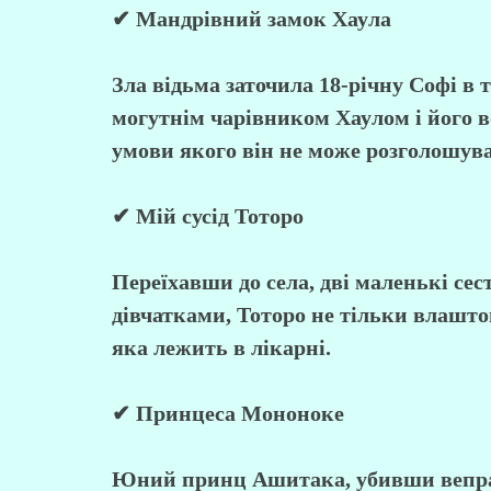
✔ Мандрівний замок Хаула
Зла відьма заточила 18-річну Софі в т
могутнім чарівником Хаулом і його
умови якого він не може розголошува
✔ Мій сусід Тоторо
Переїхавши до села, дві маленькі се
дівчатками, Тоторо не тільки влаштов
яка лежить в лікарні.
✔ Принцеса Мононоке
Юний принц Ашитака, убивши вепра, 