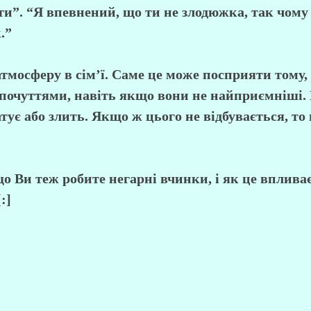
и”. “Я впевнений, що ти не злодюжка, так чому 
.”
атмосферу в сім’ї. Саме це може посприяти тому
 почуттями, навіть якщо вони не найприємніші. 
атує або злить. Якщо ж цього не відбувається, т
що Ви теж робите негарні вчинки, і як це вплива
:]
нас
Співпраця
Як замовити: