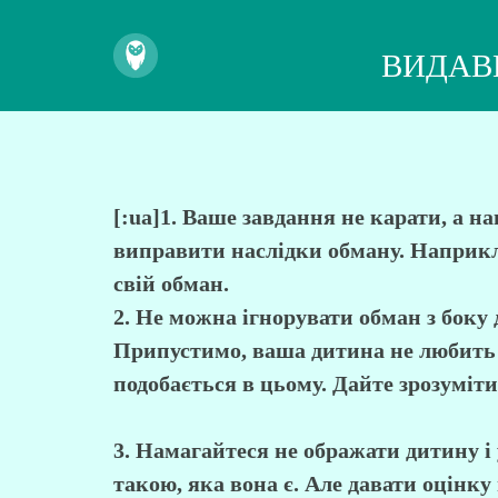
ВИДАВ
[:ua]1. Ваше завдання не карати, а н
виправити наслідки обману. Наприкла
свій обман.
2. Не можна ігнорувати обман з боку
Припустимо, ваша дитина не любить ч
подобається в цьому. Дайте зрозуміт
3. Намагайтеся не ображати дитину і 
такою, яка вона є. Але давати оцінк