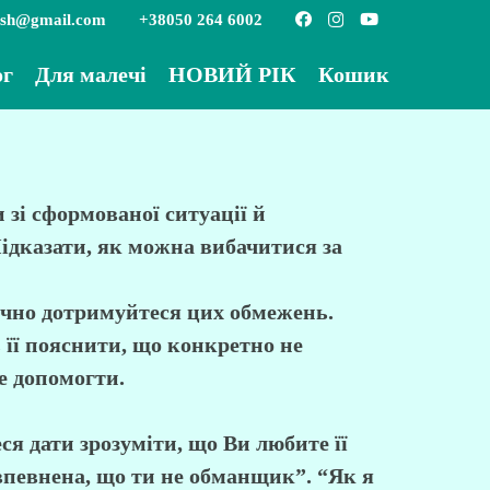
ish@gmail.com
+38050 264 6002
ог
Для малечі
НОВИЙ РІК
Кошик
 зі сформованої ситуації й
Підказати, як можна вибачитися за
тично дотримуйтеся цих обмежень.
 її пояснити, що конкретно не
е допомогти.
ся дати зрозуміти, що Ви любите її
 впевнена, що ти не обманщик”. “Як я