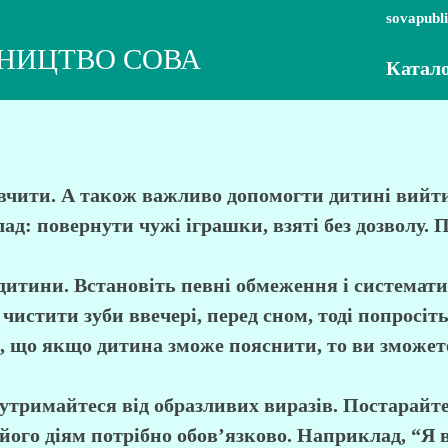
sovapubl
НИЦТВО СОВА
Катал
авчити. А також важливо допомогти дитині вийти
д: повернути чужі іграшки, взяті без дозволу. 
 дитини. Встановіть певні обмеження і система
истити зуби ввечері, перед сном, тоді попросіть
и, що якщо дитина зможе пояснити, то ви зможет
утримайтеся від образливих виразів. Постарайте
у його діям потрібно обов’язково. Наприклад, “Я