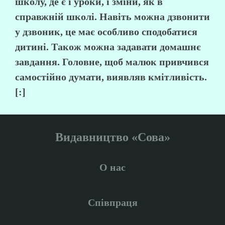
школу, де є і уроки, і зміни, як в
справжній школі. Навіть можна дзвонити
у дзвоник, це має особливо сподобатися
дитині. Також можна задавати домашнє
завдання. Головне, щоб малюк привчився
самостійно думати, виявляв кмітливість.
[:]
Видавництво «Сова»
О нас
Співпраця