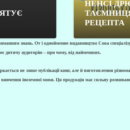
НЕНСІ ДРЮ
РЯТУЄ
ТАЄМНИЦ
РЕЦЕПТА
риманням знань. От і однойменне видавництво Сова спеціалізу
є дитячу аудиторію – при чому, від найменших.
кається не лише публікації книг, але й виготовлення різнома
я вивчення іноземної мови. Ця продукція має сильну розвиваю