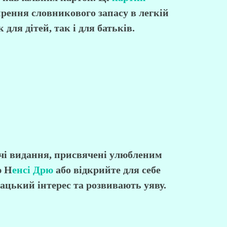
ирення словникового запасу в легкій
ля дітей, так і для батьків.
ючі видання, присвячені улюбленим
ю
Н
енсі Дрю
або відкрийте для себе
ацький інтерес та розвивають уяву.