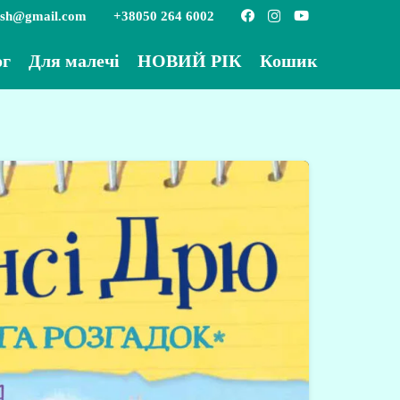
ish@gmail.com
+38050 264 6002
ог
Для малечі
НОВИЙ РІК
Кошик