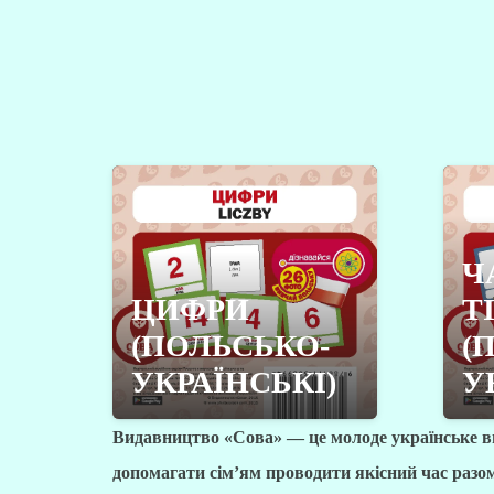
Ч
ЦИФРИ
Т
(ПОЛЬСЬКО-
(
УКРАЇНСЬКІ)
У
Видавництво «Сова» — це молоде українське вид
допомагати сім’ям проводити якісний час разом