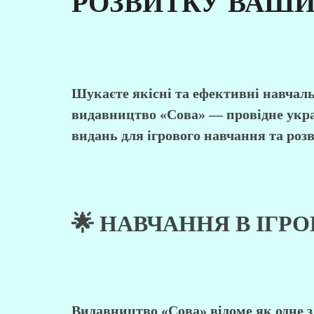
РОЗВИТКУ ВАШИ
Шукаєте якісні та ефективні навчальн
видавництво «Сова»
— провідне укра
видань для ігрового навчання та роз
🌟 НАВЧАННЯ В ІГРО
Видавництво «Сова»
відоме як одне 