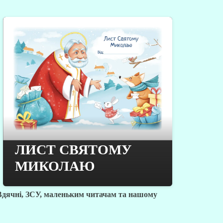
Н
ЛИСТ СВЯТОМУ
МИКОЛАЮ
З
Вдячні, ЗСУ, маленьким читачам та нашому