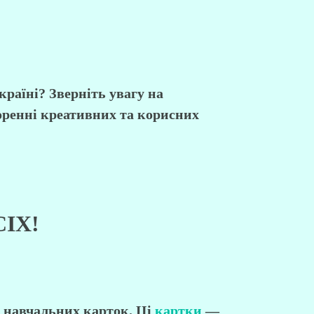
країні
? Зверніть увагу на
оренні креативних та корисних
ІХ!
м навчальних
карток
. Ці
картки
—