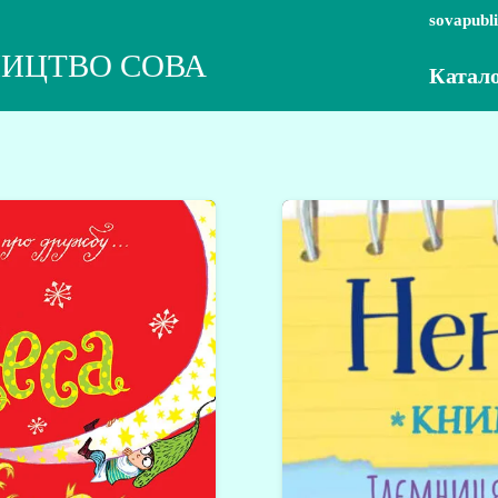
sovapubl
ИЦТВО СОВА
Катал