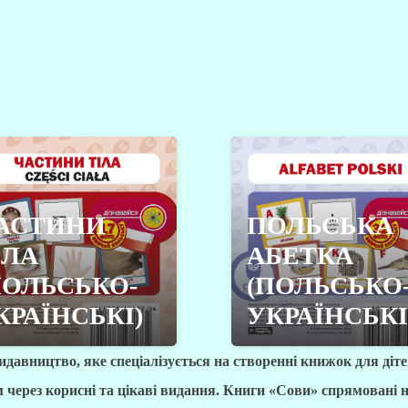
АСТИНИ
ПОЛЬСЬКА
ІЛА
АБЕТКА
ПОЛЬСЬКО-
(ПОЛЬСЬКО
КРАЇНСЬКІ)
УКРАЇНСЬКІ
авництво, яке спеціалізується на створенні книжок для дітей
 через корисні та цікаві видання. Книги «Сови» спрямовані н