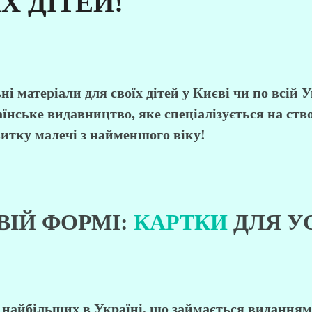
Х ДІТЕЙ!
і матеріали для своїх дітей у
Києві
чи по всій
У
їнське видавництво, яке спеціалізується на ств
витку малечі з найменшого віку!
ВІЙ ФОРМІ:
КАРТКИ
ДЛЯ УС
з найбільших в Україні, що займається видання