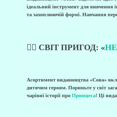
ідеальний інструмент для вивчення і
та захоплюючій формі. Навчання перет
🕵️‍♀️ СВІТ ПРИГОД: «
НЕ
Асортимент
видавництва «Сова»
вкл
дитячим героям. Пориньте у світ заг
чарівні історії про
Принцеса
! Ці вид