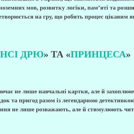
ноземних мов, розвитку логіки, пам’яті та розш
ворюється на гру, що робить процес цікавим як д
НСІ ДРЮ
» ТА «
ПРИНЦЕСА
»
ючає не лише навчальні
картки
, але й захоплю
адок та пригод разом із легендарною детективко
ання не лише розважають, але й стимулюють чит